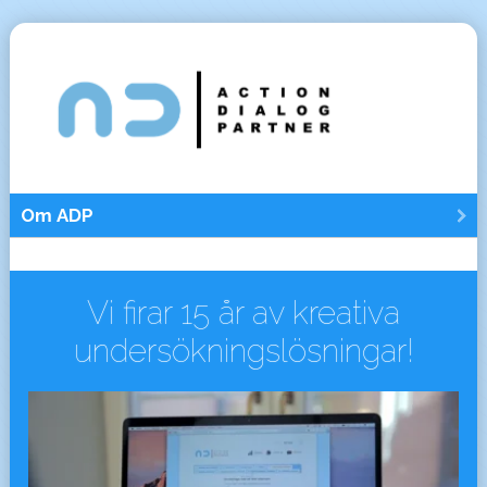
Vi firar 15 år av kreativa
under­söknings­lösningar!