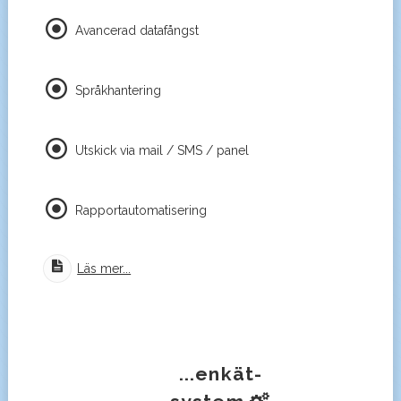
Avancerad datafångst
Språkhantering
Utskick via mail / SMS / panel
Rapportautomatisering
Läs mer...
...enkät-