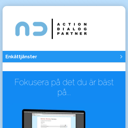
Fokusera på det du är bäst
på...