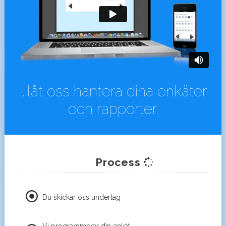
...låt oss hantera dina enkäter
och rapporter.
Process
Du skickar oss underlag