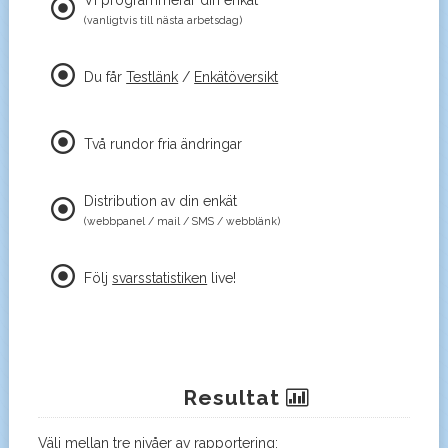
Vi programmerar din enkät
(vanligtvis till nästa arbetsdag)
Du får
Testlänk
/
Enkätöversikt
Två rundor fria ändringar
Distribution av din enkät
(webbpanel / mail / SMS / webblänk)
Följ
svarsstatistiken
live!
Resultat
Välj mellan tre nivåer av rapportering: